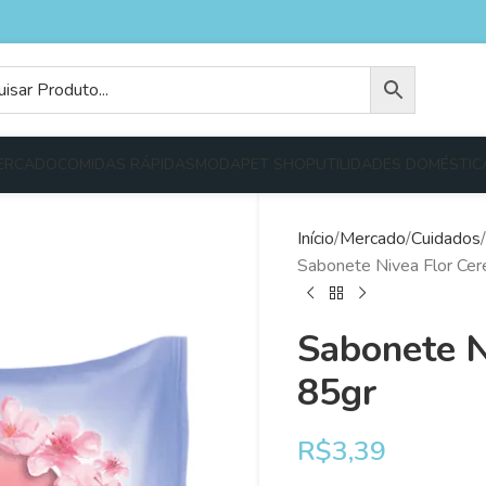
ERCADO
COMIDAS RÁPIDAS
MODA
PET SHOP
UTILIDADES DOMÉSTIC
Início
Mercado
Cuidados
Sabonete Nivea Flor Cere
Sabonete N
85gr
R$
3,39