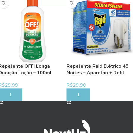
Repelente OFF! Longa
Repelente Raid Elétrico 45
Duração Loção – 100ml
Noites – Aparelho + Refil
R$
29,99
R$
29,90
COMPRAR
COMPRAR