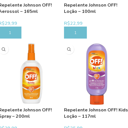
Repelente Johnson OFF!
Repelente Johnson OFF!
Aerossol – 165ml
Loção – 100ml
R$
29,99
R$
22,99
COMPRAR
COMPRAR
Repelente Johnson OFF!
Repelente Johnson OFF! Kids
Spray – 200ml
Loção – 117ml