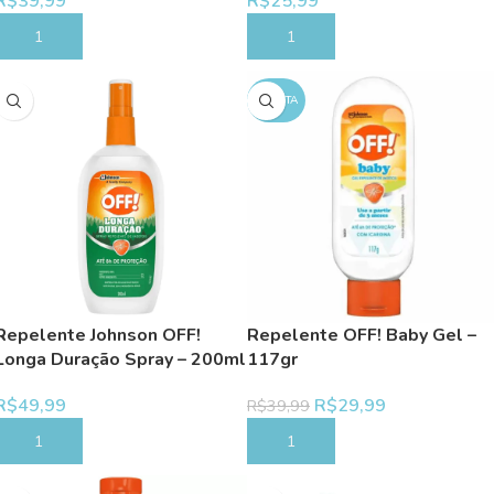
R$
39,99
R$
25,99
COMPRAR
COMPRAR
OFERTA
Repelente Johnson OFF!
Repelente OFF! Baby Gel –
Longa Duração Spray – 200ml
117gr
R$
49,99
R$
29,99
R$
39,99
COMPRAR
COMPRAR