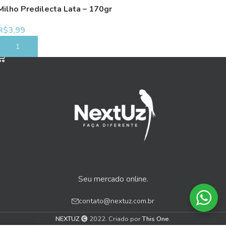
Milho Predilecta Lata – 170gr
R$
3,99
COMPRAR
Seu mercado online.
contato@nextuz.com.br
NEXTUZ
2022. Criado por
This One
.