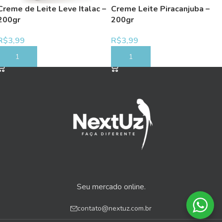
Creme de Leite Leve Italac –
Creme Leite Piracanjuba –
200gr
200gr
R$
3,99
R$
3,99
COMPRAR
COMPRAR
Seu mercado online.
contato@nextuz.com.br