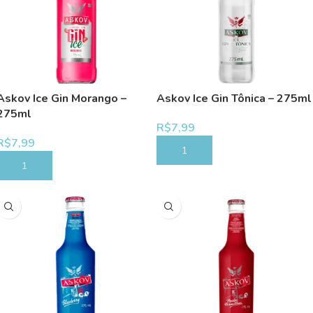
Askov Ice Gin Morango –
Askov Ice Gin Tônica – 275ml
275ml
R$
7,99
R$
7,99
COMPRAR
COMPRAR