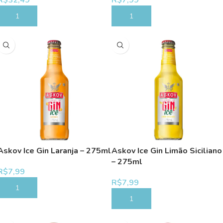
R$
32,49
R$
7,99
COMPRAR
COMPRAR
Askov Ice Gin Laranja – 275ml
Askov Ice Gin Limão Siciliano
– 275ml
R$
7,99
R$
7,99
COMPRAR
COMPRAR