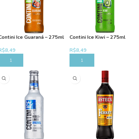
Contini Ice Guaraná – 275ml
Contini Ice Kiwi – 275ml
R$
8,49
R$
8,49
COMPRAR
COMPRAR