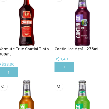
Vermute True Contini Tinto –
Contini Ice Açaí – 275ml
900ml
R$
8,49
R$
33,90
COMPRAR
COMPRAR