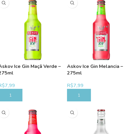
Askov Ice Gin Maçã Verde –
Askov Ice Gin Melancia –
275ml
275ml
R$
7,99
R$
7,99
COMPRAR
COMPRAR