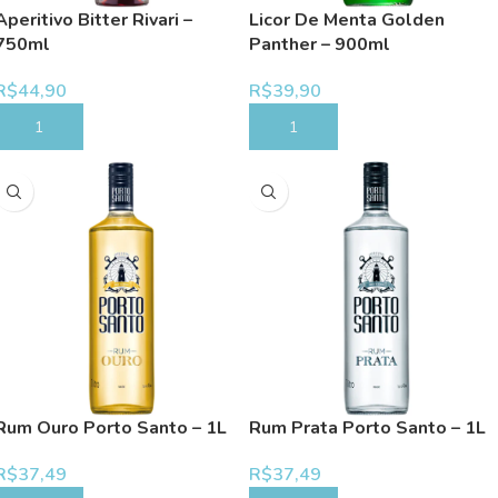
Aperitivo Bitter Rivari –
Licor De Menta Golden
750ml
Panther – 900ml
R$
44,90
R$
39,90
COMPRAR
COMPRAR
Rum Ouro Porto Santo – 1L
Rum Prata Porto Santo – 1L
R$
37,49
R$
37,49