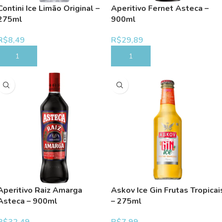
Contini Ice Limão Original –
Aperitivo Fernet Asteca –
275ml
900ml
R$
8,49
R$
29,89
COMPRAR
COMPRAR
Aperitivo Raiz Amarga
Askov Ice Gin Frutas Tropicai
Asteca – 900ml
– 275ml