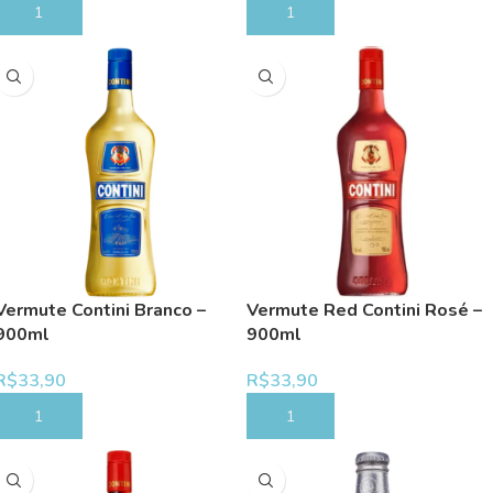
COMPRAR
COMPRAR
Vermute Contini Branco –
Vermute Red Contini Rosé –
900ml
900ml
R$
33,90
R$
33,90
COMPRAR
COMPRAR