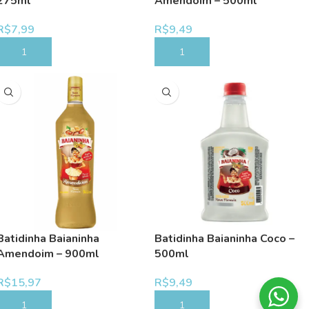
275ml
Amendoim – 500ml
R$
7,99
R$
9,49
COMPRAR
COMPRAR
Batidinha Baianinha
Batidinha Baianinha Coco –
Amendoim – 900ml
500ml
R$
15,97
R$
9,49
COMPRAR
COMPRAR