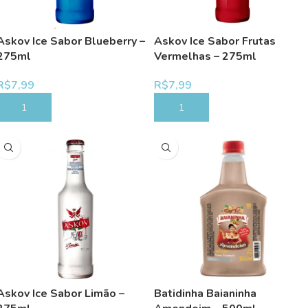
Askov Ice Sabor Blueberry –
Askov Ice Sabor Frutas
275ml
Vermelhas – 275ml
R$
7,99
R$
7,99
COMPRAR
COMPRAR
Askov Ice Sabor Limão –
Batidinha Baianinha