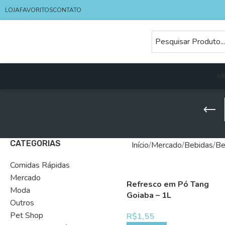
LOJA
FAVORITOS
CONTATO
M
S
CATEGORIAS
Início
Mercado
Bebidas
Be
Comidas Rápidas
Mercado
Refresco em Pó Tang
Moda
Goiaba – 1L
Outros
Pet Shop
R$
1,55