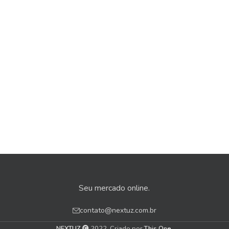
Seu mercado online.
contato@nextuz.com.br
NEXTUZ
2022. Criado por
This One
.