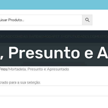
ERCADO
COMIDAS RÁPIDAS
MODA
PET SHOP
UTILIDADES DOMÉSTIC
, Presunto e 
BACON E CALABRESA
QUEIJO
SALSICHA
Frios
Mortadela, Presunto e Apresuntado
rado para a sua seleção.