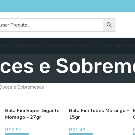
ERCADO
COMIDAS RÁPIDAS
MODA
PET SHOP
UTILIDADES DOMÉSTIC
ces e Sobrem
ALA E CHICLETE
GELATINA
OUTROS DOCES
CHOCOLATE
LEITE DE CO
Doces e Sobremesas
Bala Fini Super Gigante
Bala Fini Tubes Morango –
Morango – 27gr
15gr
R$
2,97
R$
1,49