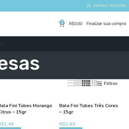
ENTRAR / REGISTAR
0
Finalizar sua compra
R$
0,00
AS
esas
CO
Filtros
Bala Fini Tubes Morango
Bala Fini Tubes Três Cores
Citrus – 15gr
– 15gr
R$
1,49
R$
1,49