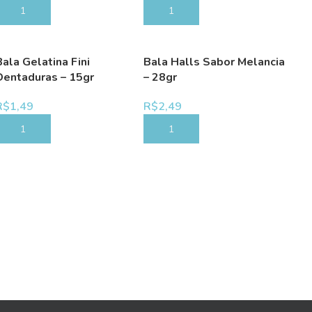
COMPRAR
COMPRAR
Bala Gelatina Fini
Bala Halls Sabor Melancia
Dentaduras – 15gr
– 28gr
R$
1,49
R$
2,49
COMPRAR
COMPRAR