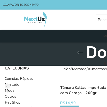
LOJA
FAVORITOS
CONTATO
M
Do
B
CATEGORIAS
Início
Mercado
Alimentos
Comidas Rápidas
Mercado
Tâmara Kallas Importada
Moda
com Caroço – 200gr
Outros
Pet Shop
R$
14,99