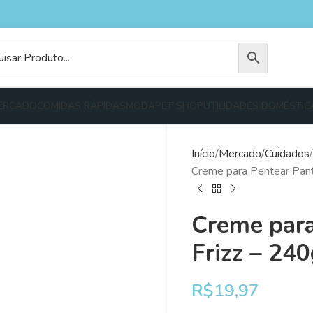
ERCADO
COMIDAS RÁPIDAS
MODA
PET SHOP
UTILIDADES DOMÉSTIC
Início
Mercado
Cuidados
Creme para Pentear Pant
Creme para
Frizz – 240
R$
19,97