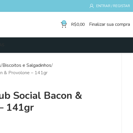
ENTRAR / REGISTAR
0
Finalizar sua compra
R$
0,00
AS
s
Biscoitos e Salgadinhos
con & Provolone – 141gr
lub Social Bacon &
– 141gr