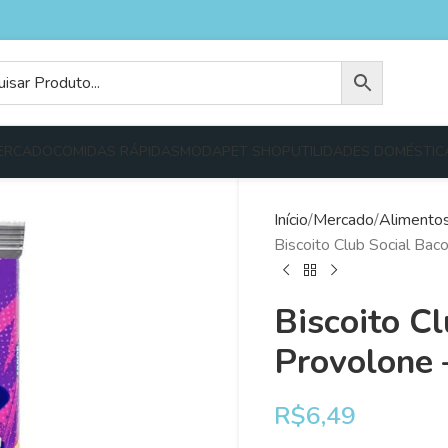
ERCADO
COMIDAS RÁPIDAS
MODA
PET SHOP
UTILIDADES DOMÉSTIC
Início
Mercado
Alimento
Biscoito Club Social Ba
Biscoito C
Provolone 
R$
6,49