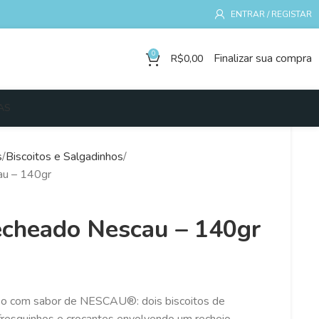
ENTRAR / REGISTAR
0
Finalizar sua compra
R$
0,00
AS
s
Biscoitos e Salgadinhos
au – 140gr
echeado Nescau – 140gr
so com sabor de NESCAU®: dois biscoitos de