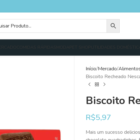
ERCADO
COMIDAS RÁPIDAS
MODA
PET SHOP
UTILIDADES DOMÉSTIC
Início
Mercado
Alimento
Biscoito Recheado Nesc
Biscoito R
R$
5,97
Mais um sucesso delicio