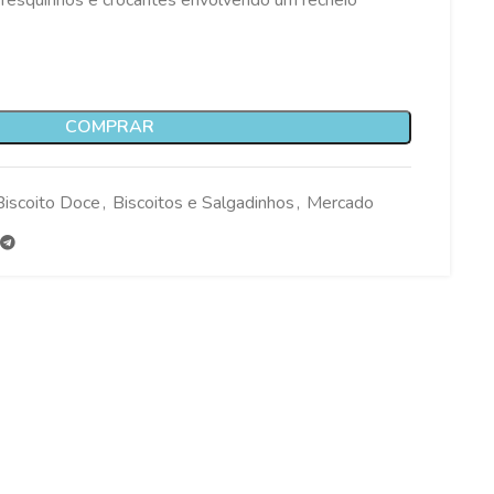
fresquinhos e crocantes envolvendo um recheio
COMPRAR
Biscoito Doce
,
Biscoitos e Salgadinhos
,
Mercado