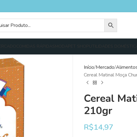
ERCADO
COMIDAS RÁPIDAS
MODA
PET SHOP
UTILIDADES DOMÉSTIC
Início
Mercado
Alimento
Cereal Matinal Moça Chu
Cereal Mat
210gr
R$
14,97