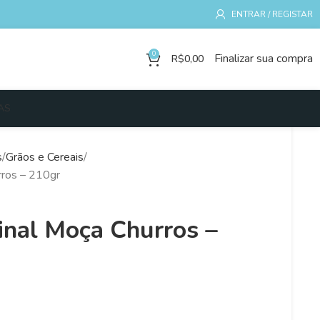
ENTRAR / REGISTAR
0
Finalizar sua compra
R$
0,00
AS
s
Grãos e Cereais
rros – 210gr
inal Moça Churros –