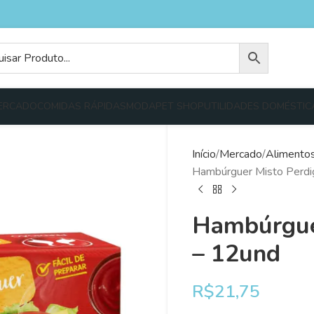
ERCADO
COMIDAS RÁPIDAS
MODA
PET SHOP
UTILIDADES DOMÉSTIC
Início
Mercado
Alimento
Hambúrguer Misto Perdi
Hambúrguer
– 12und
R$
21,75