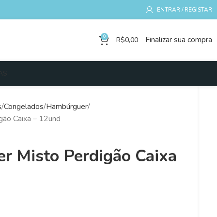
ENTRAR / REGISTAR
0
Finalizar sua compra
R$
0,00
AS
s
Congelados
Hambúrguer
gão Caixa – 12und
 Misto Perdigão Caixa