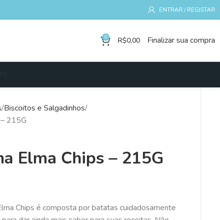
ENTRAR / REGISTAR
0
Finalizar sua compra
R$
0,00
AS
s
Biscoitos e Salgadinhos
s – 215G
ha Elma Chips – 215G
 Elma Chips é composta por batatas cuidadosamente