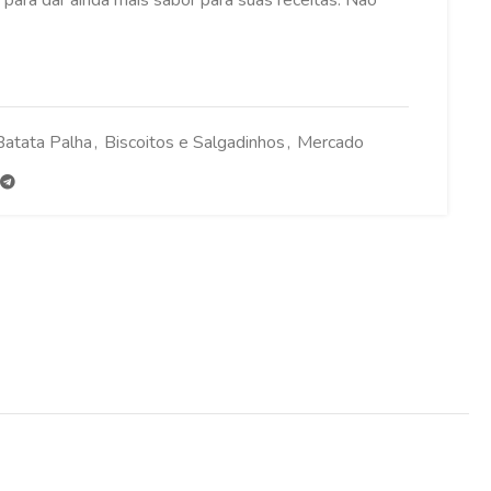
 para dar ainda mais sabor para suas receitas. Não
Batata Palha
,
Biscoitos e Salgadinhos
,
Mercado