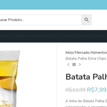
ERCADO
COMIDAS RÁPIDAS
MODA
PET SHOP
UTILIDADES DOMÉSTIC
Início
Mercado
Alimento
Batata Palha Elma Chip
Batata Pal
R$
7,99
R$
11,99
A linha de Batata Palha