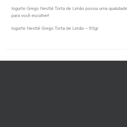
Iogurte Grego Nestlé Torta de Limão possui uma qualidade 
para você escolher!
Iogurte Nestlé Grego Torta de Limão – 90gr