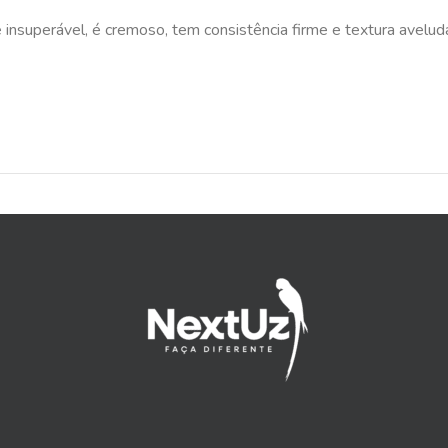
insuperável, é cremoso, tem consistência firme e textura avelud