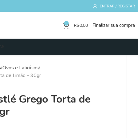
ENTRAR / REGISTAR
0
Finalizar sua compra
R$
0,00
AS
s
Ovos e Laticínios
rta de Limão – 90gr
stlé Grego Torta de
gr