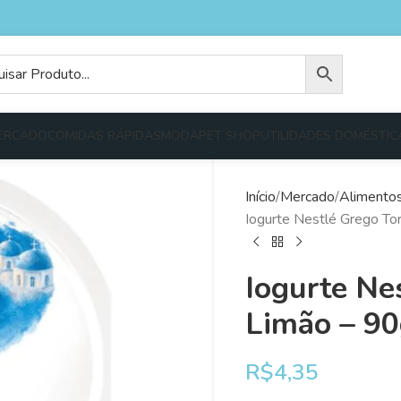
ERCADO
COMIDAS RÁPIDAS
MODA
PET SHOP
UTILIDADES DOMÉSTIC
Início
Mercado
Alimento
Iogurte Nestlé Grego To
Iogurte Ne
Limão – 90
R$
4,35