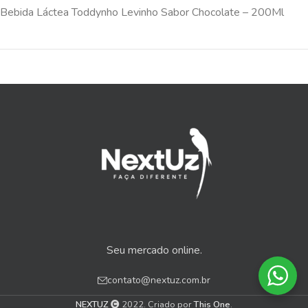
Bebida Láctea Toddynho Levinho Sabor Chocolate – 200Ml
Seu mercado online.
contato@nextuz.com.br
NEXTUZ
2022. Criado por
This One
.