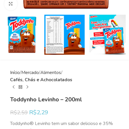
Clique para ampliar
Início
Mercado
Alimentos
Cafés, Chás e Achocolatados
Toddynho Levinho – 200ml
R$
2,29
R$
2,59
Toddynho® Levinho tem um sabor delicioso e 35%