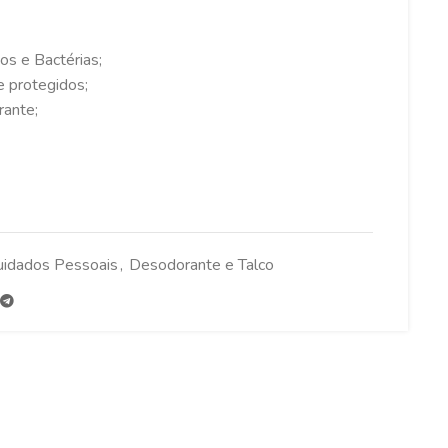
s e Bactérias;
 protegidos;
rante;
uidados Pessoais
,
Desodorante e Talco