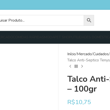
ERCADO
COMIDAS RÁPIDAS
MODA
PET SHOP
UTILIDADES DOMÉSTIC
Início
Mercado
Cuidados
Talco Anti-Septico Teny
Talco Anti
– 100gr
R$
10,75