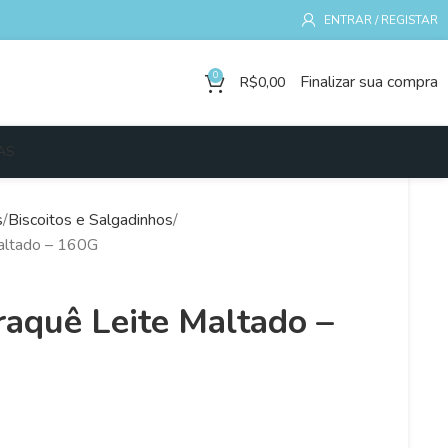
ENTRAR / REGISTAR
0
Finalizar sua compra
R$
0,00
AS
s
Biscoitos e Salgadinhos
Maltado – 160G
iraquê Leite Maltado –