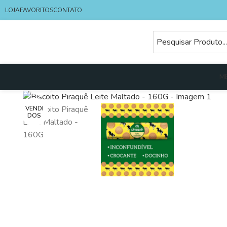
LOJA
FAVORITOS
CONTATO
M
Clique para ampliar
VENDI
DOS