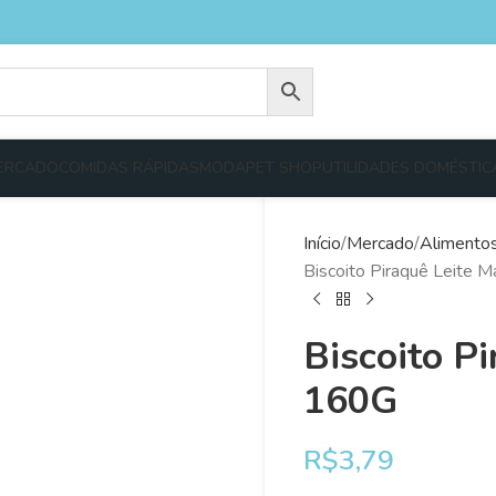
ERCADO
COMIDAS RÁPIDAS
MODA
PET SHOP
UTILIDADES DOMÉSTIC
Início
Mercado
Alimento
Biscoito Piraquê Leite 
Biscoito P
160G
R$
3,79