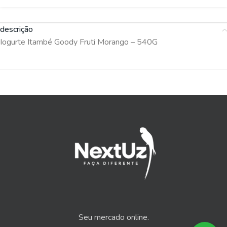
descrição
Iogurte Itambé Goody Fruti Morango – 540G
Seu mercado online.