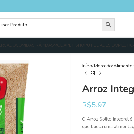
ERCADO
COMIDAS RÁPIDAS
MODA
PET SHOP
UTILIDADES DOMÉSTIC
Início
Mercado
Alimento
Arroz Integ
R$
5,97
O Arroz Solito Integral 
que busca uma alimentaçã