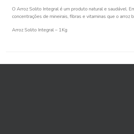
O Arroz Solito Integral é um produto natural e saudável. 
concentrações de mineirais, fibras e vitaminas que o arroz 
Arroz Solito Integral – 1Kg