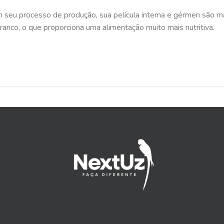
Em seu processo de produção, sua película interna e gérmen são m
branco, o que proporciona uma alimentação muito mais nutritiva.