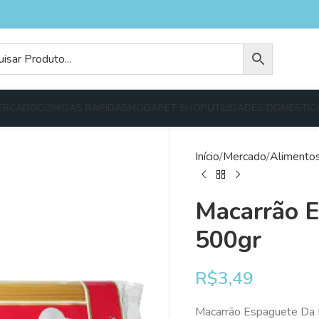
ERCADO
COMIDAS RÁPIDAS
MODA
PET SHOP
UTILIDADES DOMÉSTIC
Início
Mercado
Alimento
Macarrão 
500gr
R$
3,49
Macarrão Espaguete D