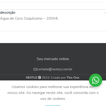
descrição
Água de Coco Coquíssimo – 200Ml
Seu mercado online.
contato@nextuz.com.br
NEXTUZ
2022. Criado por
This One
.
Usamos cookies para melhorar sua experiência em
nosso site. Ao navegar neste site, você concorda com o
0
uso de cookies.
Menu
Loja
Carrinho