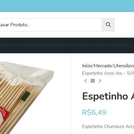
ERCADO
COMIDAS RÁPIDAS
MODA
PET SHOP
UTILIDADES DOMÉSTIC
Início
Mercado
Utensílio
Espetinho Arco-Iris – 5
Espetinho 
R$
6,49
Espetinho Churrasco Ar