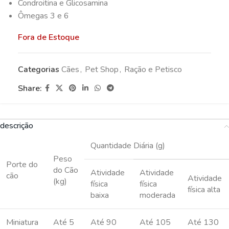
Condroitina e Glicosamina
Ômegas 3 e 6
Fora de Estoque
Categorias
Cães
,
Pet Shop
,
Ração e Petisco
Share:
descrição
Quantidade Diária (g)
Peso
Porte do
do Cão
Atividade
Atividade
cão
Atividade
(kg)
física
física
física alta
baixa
moderada
Miniatura
Até 5
Até 90
Até 105
Até 130