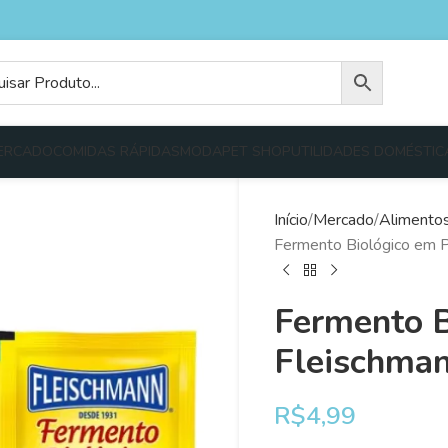
ERCADO
COMIDAS RÁPIDAS
MODA
PET SHOP
UTILIDADES DOMÉSTIC
Início
Mercado
Alimento
Fermento Biológico em 
Fermento B
Fleischman
R$
4,99