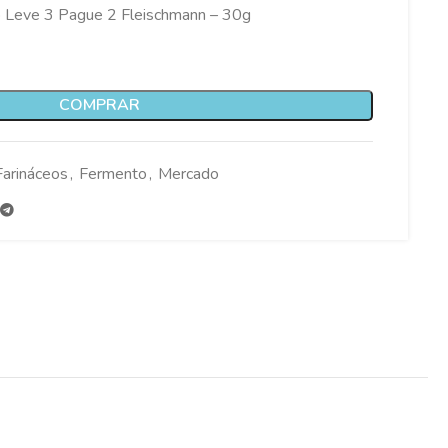
o Leve 3 Pague 2 Fleischmann – 30g
COMPRAR
Farináceos
,
Fermento
,
Mercado