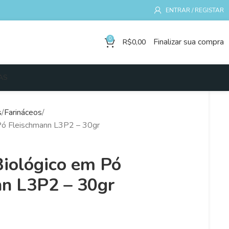
ENTRAR / REGISTAR
0
Finalizar sua compra
R$
0,00
AS
s
Farináceos
Pó Fleischmann L3P2 – 30gr
iológico em Pó
n L3P2 – 30gr