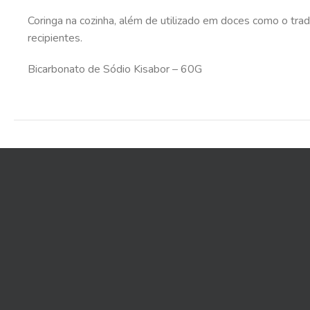
Coringa na cozinha, além de utilizado em doces como o tra
recipientes.
Bicarbonato de Sódio Kisabor – 60G