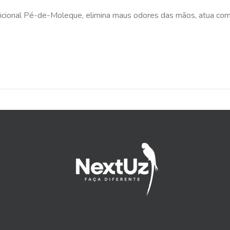
dicional Pé-de-Moleque, elimina maus odores das mãos, atua com