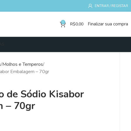
ENTRAR / REGISTAR
0
Finalizar sua compra
R$
0,00
AS
s
Molhos e Temperos
isabor Embalagem – 70gr
o de Sódio Kisabor
 – 70gr