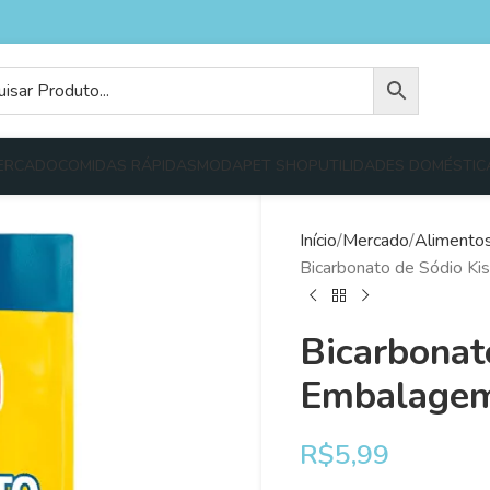
ERCADO
COMIDAS RÁPIDAS
MODA
PET SHOP
UTILIDADES DOMÉSTIC
Início
Mercado
Alimento
Bicarbonato de Sódio K
Bicarbonat
Embalagem
R$
5,99