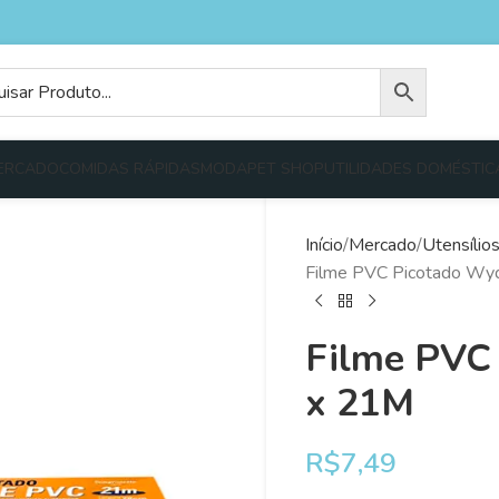
ERCADO
COMIDAS RÁPIDAS
MODA
PET SHOP
UTILIDADES DOMÉSTIC
Início
Mercado
Utensílio
Filme PVC Picotado Wy
Filme PVC 
x 21M
R$
7,49