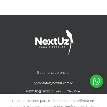
Seu mercado online.
contato@nextuz.com.br
NEXTUZ
2022. Criado por
This One
.
0
Usamos cookies para melhorar sua experiência em
Menu
Loja
Carrinho
nosso site. Ao navegar neste site, você concorda com o