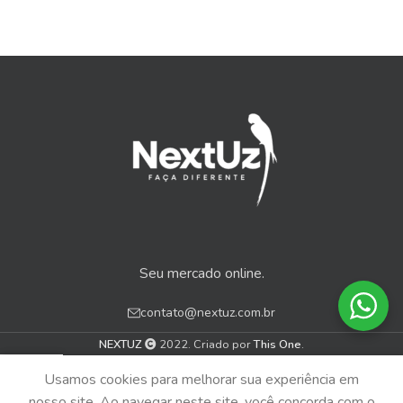
Seu mercado online.
contato@nextuz.com.br
NEXTUZ
2022. Criado por
This One
.
0
Usamos cookies para melhorar sua experiência em
Menu
Loja
Carrinho
nosso site. Ao navegar neste site, você concorda com o