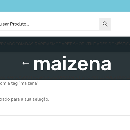
ERCADO
COMIDAS RÁPIDAS
MODA
PET SHOP
UTILIDADES DOMÉSTIC
maizena
AS RÁPIDAS
OUTROS
MERCADO
MODA
PET SHOP
UTILIDADES DOMÉ
om a tag “maizena”
rado para a sua seleção.