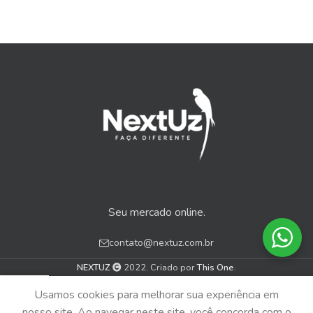
Seu mercado online.
contato@nextuz.com.br
NEXTUZ
2022. Criado por
This One
.
0
Usamos cookies para melhorar sua experiência em
Menu
Loja
Carrinho
nosso site. Ao navegar neste site, você concorda com o