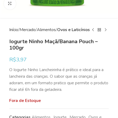
Clique para ampliar
Início
Mercado
Alimentos
Ovos e Laticínios
Iogurte Ninho Maçã/Banana Pouch –
100gr
R$
3,97
O Iogurte Ninho Lancheirinha é prático e ideal para a
lancheira das crianças. O sabor que as crianças já
adoram, em um formato pratico que permite o produto
ficar até 6h fora da geladeira.
Fora de Estoque
Categorias
Alimentos
,
Iogurte
,
Mercado
,
Ovos e