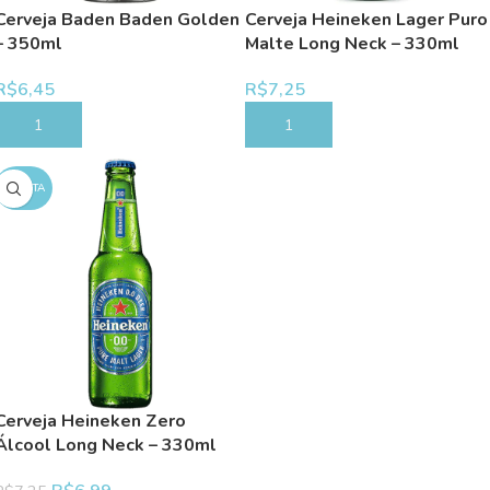
Cerveja Baden Baden Golden
Cerveja Heineken Lager Puro
– 350ml
Malte Long Neck – 330ml
R$
6,45
R$
7,25
COMPRAR
COMPRAR
OFERTA
Cerveja Heineken Zero
Álcool Long Neck – 330ml