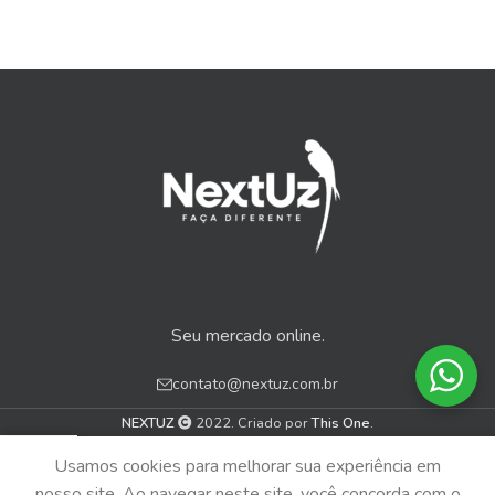
Seu mercado online.
contato@nextuz.com.br
NEXTUZ
2022. Criado por
This One
.
0
Usamos cookies para melhorar sua experiência em
Menu
Loja
Carrinho
nosso site. Ao navegar neste site, você concorda com o